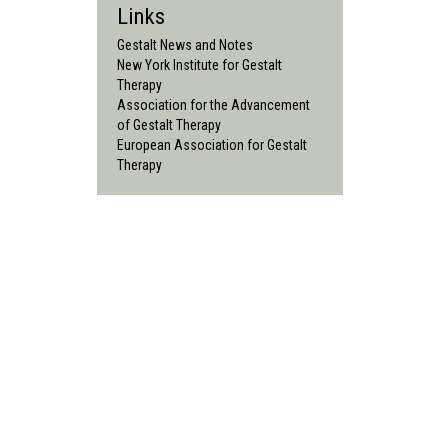
Links
Gestalt News and Notes
New York Institute for Gestalt
Therapy
Association for the Advancement
of Gestalt Therapy
European Association for Gestalt
Therapy