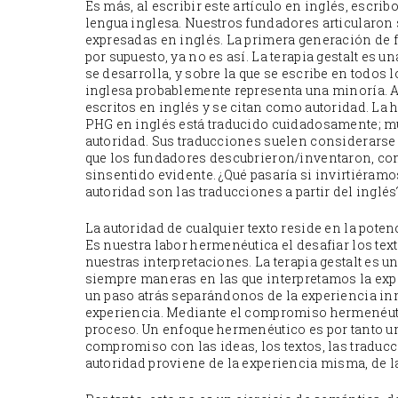
Es más, al escribir este artículo en inglés, escr
lengua inglesa. Nuestros fundadores articularon
expresadas en inglés. La primera generación de f
por supuesto, ya no es así. La terapia gestalt es 
se desarrolla, y sobre la que se escribe en todos
inglesa probablemente representa una minoría. A
escritos en inglés y se citan como autoridad. La 
PHG en inglés está traducido cuidadosamente; m
autoridad. Sus traducciones suelen considerarse
que los fundadores descubrieron/inventaron, como 
sinsentido evidente. ¿Qué pasaría si invirtiéram
autoridad son las traducciones a partir del inglés
La autoridad de cualquier texto reside en la pote
Es nuestra labor hermenéutica el desafiar los te
nuestras interpretaciones. La terapia gestalt es u
siempre maneras en las que interpretamos la exp
un paso atrás separándonos de la experiencia in
experiencia. Mediante el compromiso hermenéuti
proceso. Un enfoque hermenéutico es por tanto un
compromiso con las ideas, los textos, las traducci
autoridad proviene de la experiencia misma, de la