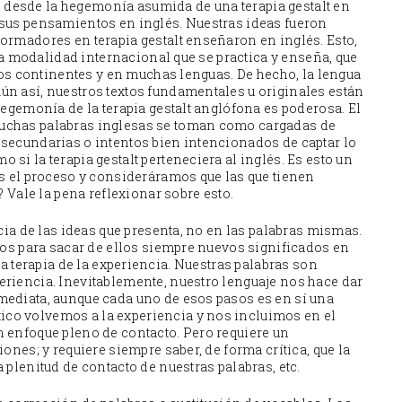
ibo desde la hegemonía asumida de una terapia gestalt en
 sus pensamientos en inglés. Nuestras ideas fueron
ormadores en terapia gestalt enseñaron en inglés. Esto,
una modalidad internacional que se practica y enseña, que
 los continentes y en muchas lenguas. De hecho, la lengua
ún así, nuestros textos fundamentales u originales están
hegemonía de la terapia gestalt anglófona es poderosa. El
uchas palabras inglesas se toman como cargadas de
 secundarias o intentos bien intencionados de captar lo
si la terapia gestalt perteneciera al inglés. Es esto un
os el proceso y consideráramos que las que tienen
? Vale la pena reflexionar sobre esto.
ncia de las ideas que presenta, no en las palabras mismas.
xtos para sacar de ellos siempre nuevos significados en
na terapia de la experiencia. Nuestras palabras son
eriencia. Inevitablemente, nuestro lenguaje nos hace dar
mediata, aunque cada uno de esos pasos es en sí una
co volvemos a la experiencia y nos incluimos en el
 enfoque pleno de contacto. Pero requiere un
ones; y requiere siempre saber, de forma crítica, que la
 plenitud de contacto de nuestras palabras, etc.